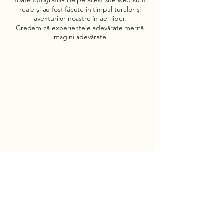
Toate fotografiile de pe acest site web sunt
reale și au fost făcute în timpul turelor și
aventurilor noastre în aer liber.
Credem că experiențele adevărate merită
imagini adevărate.