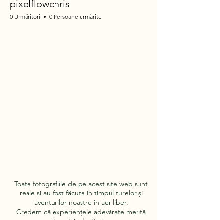
pixelflowchris
0 Urmăritori
0 Persoane urmărite
Toate fotografiile de pe acest site web sunt
reale și au fost făcute în timpul turelor și
aventurilor noastre în aer liber.
Credem că experiențele adevărate merită