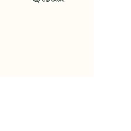
imagini adevărate.
+40727865801