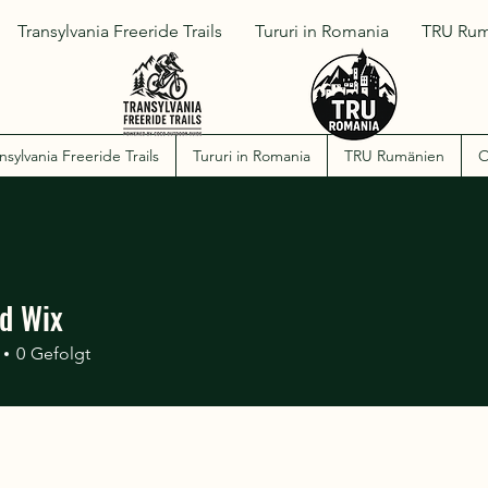
Transylvania Freeride Trails
Tururi in Romania
TRU Rum
nsylvania Freeride Trails
Tururi in Romania
TRU Rumänien
O
d Wix
0
Gefolgt