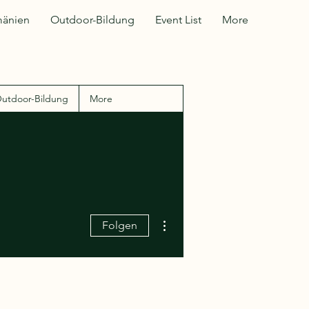
änien
Outdoor-Bildung
Event List
More
utdoor-Bildung
More
Weitere Optionen
Folgen